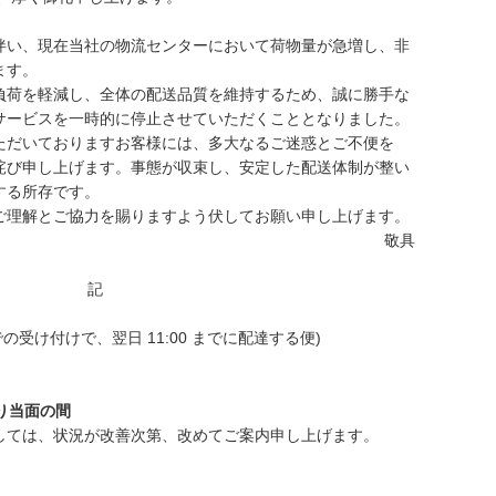
伴い、現在当社の物流センターにおいて荷物量が急増し、非
ます。
負荷を軽減し、全体の配送品質を維持するため、誠に勝手な
サービスを一時的に停止させていただくこととなりました。
ただいておりますお客様には、多大なるご迷惑とご不便を
詫び申し上げます。事態が収束し、安定した配送体制が整い
する所存です。
ご理解とご協力を賜りますよう伏してお願い申し上げます。
敬具
記
までの受け付けで、翌日 11:00 までに配達する便)
分より当面の間
しては、状況が改善次第、改めてご案内申し上げます。