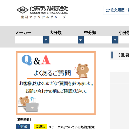
注文履歴・
メーカー
大分類
中分類
小分
【重
【締切時間】
ステータスがついている商品は配送